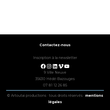
Contactez-nous
Inscription à la newsletter
Facebook
Instagram
LinkedIn
Vimeo
YouTube
9 Ville Neuve
35630 Hédé-Bazouges
07 81 12 26 85
© Artoutaï productions · tous droits réservés ·
mentions
légales