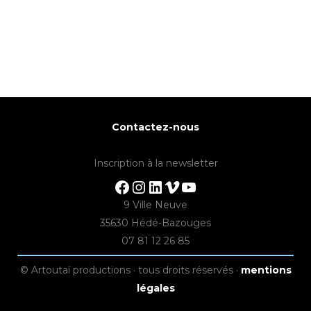
Contactez-nous
Inscription à la newsletter
Facebook
Instagram
LinkedIn
Vimeo
YouTube
9 Ville Neuve
35630 Hédé-Bazouges
07 81 12 26 85
© Artoutaï productions · tous droits réservés ·
mentions
légales