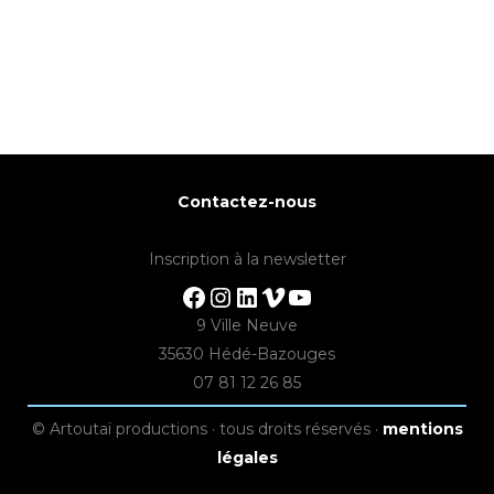
Contactez-nous
Inscription à la newsletter
Facebook
Instagram
LinkedIn
Vimeo
YouTube
9 Ville Neuve
35630 Hédé-Bazouges
07 81 12 26 85
© Artoutaï productions · tous droits réservés ·
mentions
légales