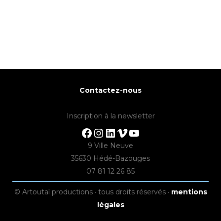
Contactez-nous
Inscription à la newsletter
Facebook
Instagram
LinkedIn
Vimeo
YouTube
9 Ville Neuve
35630 Hédé-Bazouges
07 81 12 26 85
© Artoutaï productions · tous droits réservés ·
mentions
légales