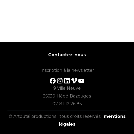
Contactez-nous
Inscription à la newsletter
Facebook
Instagram
LinkedIn
Vimeo
YouTube
9 Ville Neuve
35630 Hédé-Bazouges
07 81 12 26 85
© Artoutaï productions · tous droits réservés ·
mentions
légales