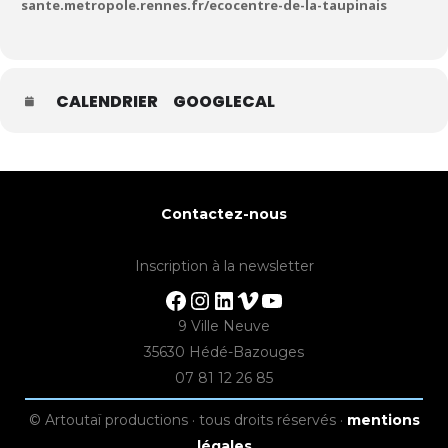
sante.metropole.rennes.fr/ecocentre-de-la-taupinais
CALENDRIER
GOOGLECAL
Contactez-nous
Inscription à la newsletter
Facebook
Instagram
LinkedIn
Vimeo
YouTube
9 Ville Neuve
35630 Hédé-Bazouges
07 81 12 26 85
© Artoutaï productions · tous droits réservés ·
mentions
légales