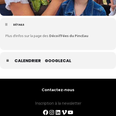
DÉTAILS
Plus d’infos sur la page des
DécoifFées du PincEau
CALENDRIER
GOOGLECAL
Contactez-nous
Inscription à la newsletter
Facebook
Instagram
LinkedIn
Vimeo
YouTube