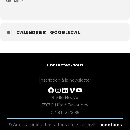
sidefage/
CALENDRIER
GOOGLECAL
Contactez-nous
Inscription à la newsletter
Facebook
Instagram
LinkedIn
Vimeo
YouTube
9 Ville Neuve
35630 Hédé-Bazouges
07 81 12 26 85
© Artoutaï productions · tous droits réservés ·
mentions