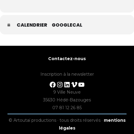
CALENDRIER
GOOGLECAL
Contactez-nous
Inscription à la newsletter
Facebook
Instagram
LinkedIn
Vimeo
YouTube
9 Ville Neuve
35630 Hédé-Bazouges
07 81 12 26 85
© Artoutaï productions · tous droits réservés ·
mentions
légales