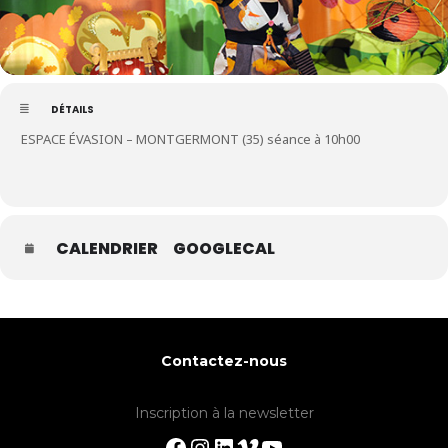
DÉTAILS
ESPACE ÉVASION – MONTGERMONT (35) séance à 10h00
CALENDRIER
GOOGLECAL
Contactez-nous
Inscription à la newsletter
Facebook
Instagram
LinkedIn
Vimeo
YouTube