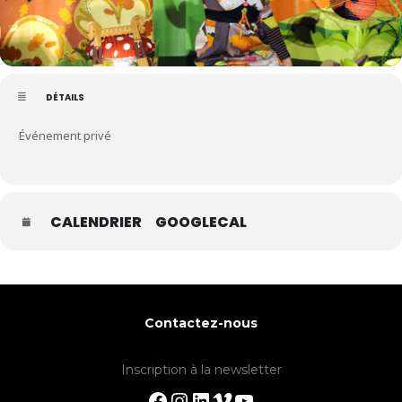
DÉTAILS
Événement privé
CALENDRIER
GOOGLECAL
Contactez-nous
Inscription à la newsletter
Facebook
Instagram
LinkedIn
Vimeo
YouTube