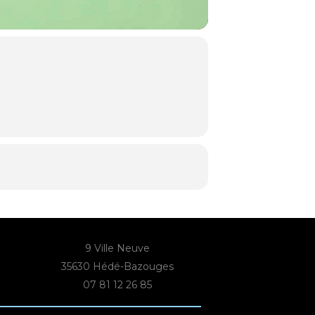
9 Ville Neuve
35630 Hédé-Bazouges
07 81 12 26 85