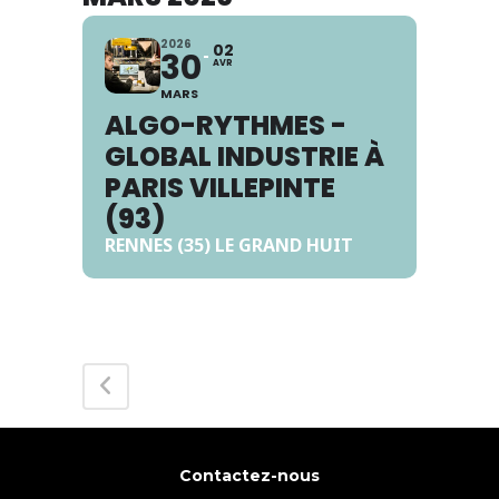
2026
02
30
AVR
MARS
ALGO-RYTHMES -
GLOBAL INDUSTRIE À
PARIS VILLEPINTE
(93)
RENNES (35) LE GRAND HUIT
Contactez-nous