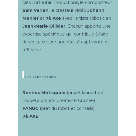
clés :
Artoutaï Productions, le compositeur
Sam Verlen
, le créateur vidéo
Johann
Menier
et
7è Axe
avec l’artiste roboticien
Jean-Marie Ollivier
. Chacun apporte une
expertise spécifique qui contribue à faire
de cette œuvre une réalité captivante et
réfléchie.
LES PARTENAIRES
Rennes Métropole
(projet lauréat de
l’appel à projets Créativité Croisée)
FANUC
(prêt du robot et conseils)
7è AXE