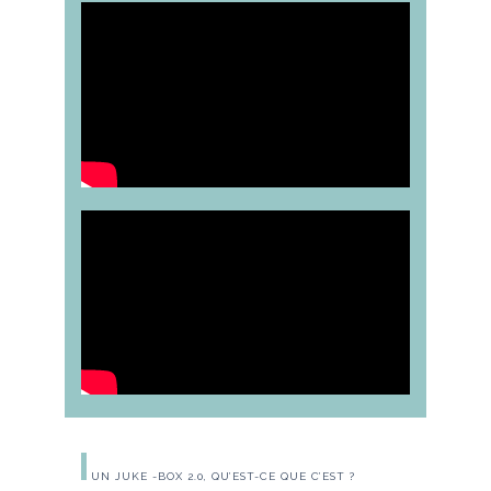
UN JUKE -BOX 2.0, QU’EST-CE QUE C’EST ?