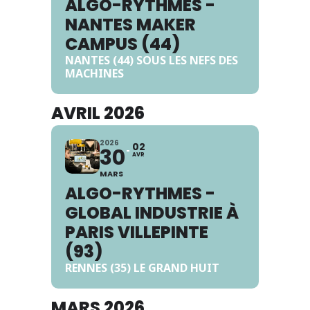
ALGO-RYTHMES -
NANTES MAKER
CAMPUS (44)
NANTES (44) SOUS LES NEFS DES
MACHINES
AVRIL 2026
2026
02
30
AVR
MARS
ALGO-RYTHMES -
GLOBAL INDUSTRIE À
PARIS VILLEPINTE
(93)
RENNES (35) LE GRAND HUIT
MARS 2026